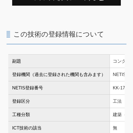
この技術の登録情報について
副題
コンクリ
登録機関（過去に登録された機関も含みます）
NETIS
NETIS登録番号
KK-17004
登録区分
工法
工種分類
建築（コ
ICT技術の該当
無