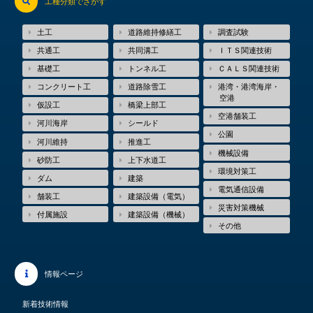
工種分類でさがす
土工
道路維持修繕工
調査試験
共通工
共同溝工
ＩＴＳ関連技術
基礎工
トンネル工
ＣＡＬＳ関連技術
コンクリート工
道路除雪工
港湾・港湾海岸・
空港
仮設工
橋梁上部工
空港舗装工
河川海岸
シールド
公園
河川維持
推進工
機械設備
砂防工
上下水道工
環境対策工
ダム
建築
電気通信設備
舗装工
建築設備（電気）
災害対策機械
付属施設
建築設備（機械）
その他
情報ページ
新着技術情報