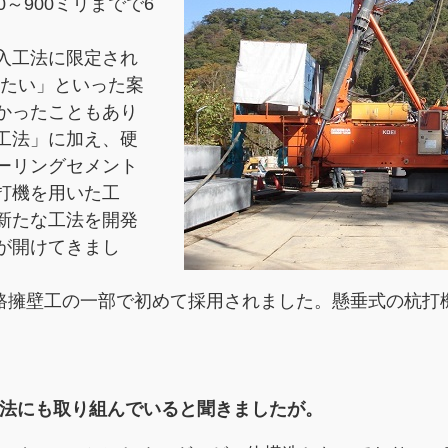
～900ミリまでで6
入工法に限定され
したい」といった案
かったこともあり
工法」に加え、硬
ーリングセメント
打機を用いた工
新たな工法を開発
が開けてきまし
道路擁壁工の一部で初めて採用されました。懸垂式の杭打
工法にも取り組んでいると聞きましたが。