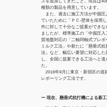
ズを追加してきたこと。現在は400
種類の製品を用意しています。
また、過去に施工方法が中掘圧
ていたために「ＰＣ-壁体を採用
件に対して十分なご提案ができな
ましたが、標準施工の「中掘圧入
質地盤対応の「二軸同軸式プレボ
ミルク工法」や新たに「懸垂式杭
法」など、幅広い要望に対応した
し、全国に提案できる工法へと道
た。
2018年9月に東京・新宿区の
レボーリング工法です。
ー 現在、懸垂式杭打機による新