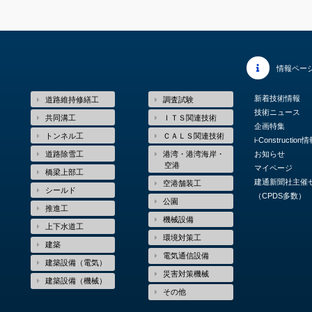
情報ペー
新着技術情報
道路維持修繕工
調査試験
技術ニュース
共同溝工
ＩＴＳ関連技術
企画特集
トンネル工
ＣＡＬＳ関連技術
i-Construction
道路除雪工
港湾・港湾海岸・
お知らせ
空港
マイページ
橋梁上部工
建通新聞社主催
空港舗装工
シールド
（CPDS多数）
公園
推進工
機械設備
上下水道工
環境対策工
建築
電気通信設備
建築設備（電気）
災害対策機械
建築設備（機械）
その他