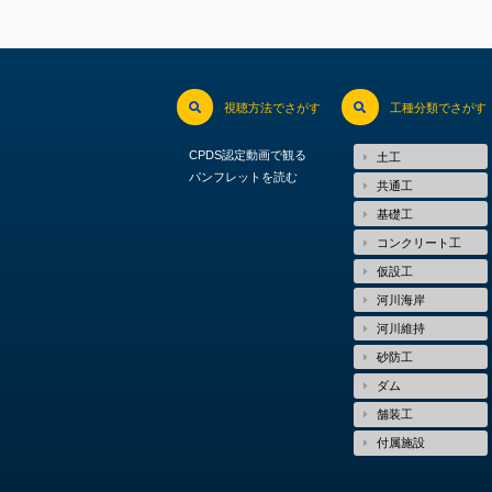
視聴方法でさがす
工種分類でさがす
CPDS認定動画で観る
土工
パンフレットを読む
共通工
基礎工
コンクリート工
仮設工
河川海岸
河川維持
砂防工
ダム
舗装工
付属施設