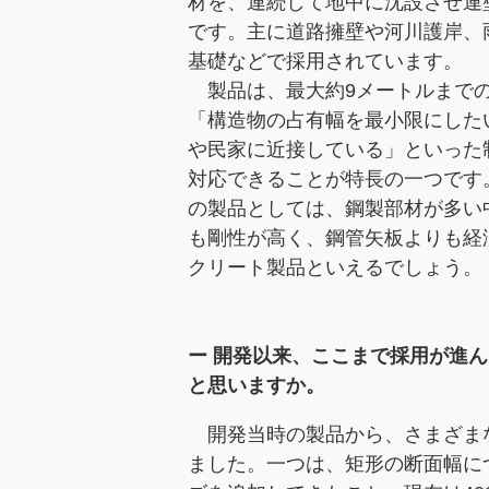
材を、連続して地中に沈設させ連
です。主に道路擁壁や河川護岸、
基礎などで採用されています。
製品は、最大約9メートルまで
「構造物の占有幅を最小限にした
や民家に近接している」といった
対応できることが特長の一つです
の製品としては、鋼製部材が多い
も剛性が高く、鋼管矢板よりも経
クリート製品といえるでしょう。
ー 開発以来、ここまで採用が進
と思いますか。
開発当時の製品から、さまざま
ました。一つは、矩形の断面幅に