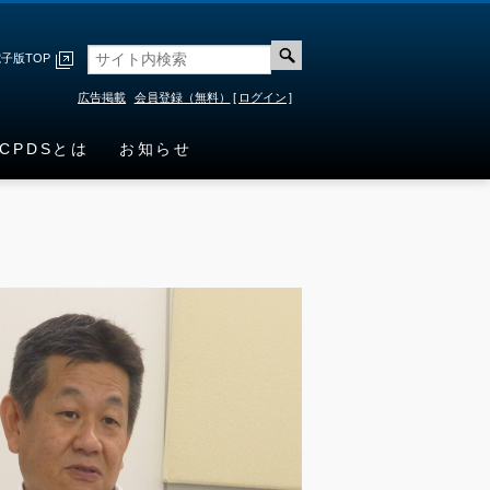
子版TOP
広告掲載
会員登録（無料）
[
ログイン
]
CPDSとは
お知らせ
港湾・港湾海
i-Construction技術
公園
岸・空港
機械設備
空港舗装工
環境対策
工
電気通信
設備
災害対策
機械
その他