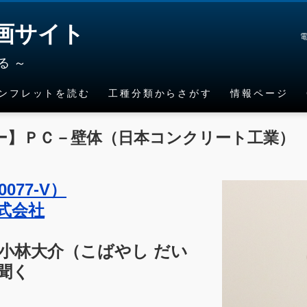
画サイト
電
る ～
ンフレットを読む
工種分類からさがす
情報ページ
工
技術ニュース
シールド
建築
企画特集
調査試験
ー】ＰＣ－壁体（日本コンクリート工業）
施設
推進工
建築設備（電
ＩＴＳ関連技
気）
術
維持修
上下水道
工
建築設備（機
ＣＡＬＳ関連
0077-V）
械）
技術
溝工
式会社
ネル工
除雪工
小林大介（こばやし だい
上部工
聞く