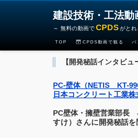
建設技術・工法動
CPDS
～ 無料の動画で
がとれ
TOP
CPDS動画で観る
パ
土工
新着技術情報
河川海
舗装
【開発秘話インタビュ
岸
共通工
付属
河川維
基礎工
道路
持
繕工
PC-壁体（NETIS KT-99
コンクリー
砂防工
ト工
共同
日本コンクリート工業株
ダム
仮設工
トン
道路
PC壁体・擁壁営業部長 
橋梁
すけ）さんに開発秘話を